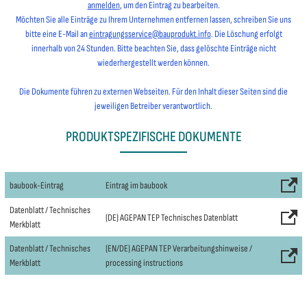
anmelden
, um den Eintrag zu bearbeiten.
Möchten Sie alle Einträge zu Ihrem Unternehmen entfernen lassen, schreiben Sie uns
bitte eine E-Mail an
eintragungsservice@bauprodukt.info
. Die Löschung erfolgt
innerhalb von 24 Stunden. Bitte beachten Sie, dass gelöschte Einträge nicht
wiederhergestellt werden können.
Die Dokumente führen zu externen Webseiten. Für den Inhalt dieser Seiten sind die
jeweiligen Betreiber verantwortlich.
PRODUKTSPEZIFISCHE DOKUMENTE
baubook-Eintrag
Eintrag im baubook
Datenblatt / Technisches
(DE) AGEPAN TEP Technisches Datenblatt
Merkblatt
Datenblatt / Technisches
(EN/DE) AGEPAN TEP Verarbeitungshinweise /
Merkblatt
processing instructions