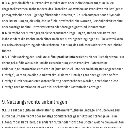
8.3.
Allgemein dürfen nur Produkte mit direktem oder indirektem Bezug zum Bauen
dargestellt werden. Insbesondere das Einstellen von Waffen und Produkten mit Bezügen zu
pornografischen oder jugendgefährdenden Inhalten, z.B. durch entsprechende Symbole
oder Darstellungen, die religiöse Gefühle, strafrechtliche Normen, Persönlichkeitsrechte
oder sonstige Rechte Dritter verletzen oder dazu geeignet sind, ist untersagt.
8.4.
Verstößt der Nutzer gegen die vorgenannten Regelungen, stehen dem Betreiber
insbesondere die Rechte nach Ziffer 10 dieser Nutzungsbedingungen zu. Ein Verstoß kann
zur zeitweisen Sperrung oder dauerhaften Löschung des Anbieters oder einzelner Inhalte
führen.
8.5.
Für das Ranking der Produkte auf
bauprodukt.info
bezieht sich der Suchalgorithmus in
der Regel auf die Aktualität und die Hervorhebung eines Produkts. Sofern keine
anderweitige Information enthalten ist (zum Beispiel Liste der am häufigsten angesehenen
Einträge), werden jeweils die zuletzt aktualisierten Einträge ganz oben gelistet. Sofern
Einträge durch den Anbieter kostenpflichtig hervorgehoben werden, erscheinen diese
Einträge nach Rotationen im Wechsel noch vor den kostenfreien Anzeigen.
9. Nutzungsrechte an Einträgen
9.1.
Die auf der digitalen Informationsplattform verfügbaren Einträge sind überwiegend
durch das Urheberrecht oder sonstige Schutzrechte geschützt und stehen jeweils im
Eigentum des Betreibers, der anderen Nutzer oder sonstiger Dritter, welche die jeweiligen