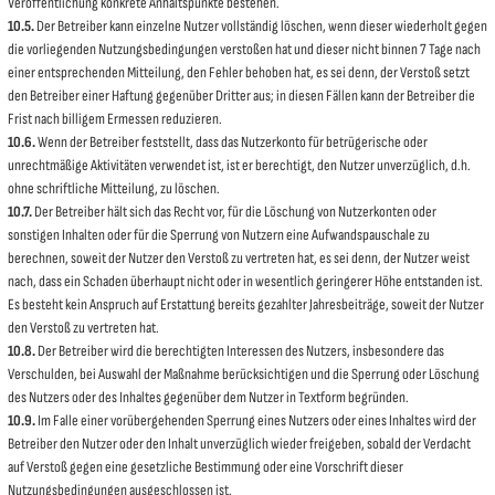
Veröffentlichung konkrete Anhaltspunkte bestehen.
10.5.
Der Betreiber kann einzelne Nutzer vollständig löschen, wenn dieser wiederholt gegen
die vorliegenden Nutzungsbedingungen verstoßen hat und dieser nicht binnen 7 Tage nach
einer entsprechenden Mitteilung, den Fehler behoben hat, es sei denn, der Verstoß setzt
den Betreiber einer Haftung gegenüber Dritter aus; in diesen Fällen kann der Betreiber die
Frist nach billigem Ermessen reduzieren.
10.6.
Wenn der Betreiber feststellt, dass das Nutzerkonto für betrügerische oder
unrechtmäßige Aktivitäten verwendet ist, ist er berechtigt, den Nutzer unverzüglich, d.h.
ohne schriftliche Mitteilung, zu löschen.
10.7.
Der Betreiber hält sich das Recht vor, für die Löschung von Nutzerkonten oder
sonstigen Inhalten oder für die Sperrung von Nutzern eine Aufwandspauschale zu
berechnen, soweit der Nutzer den Verstoß zu vertreten hat, es sei denn, der Nutzer weist
nach, dass ein Schaden überhaupt nicht oder in wesentlich geringerer Höhe entstanden ist.
Es besteht kein Anspruch auf Erstattung bereits gezahlter Jahresbeiträge, soweit der Nutzer
den Verstoß zu vertreten hat.
10.8.
Der Betreiber wird die berechtigten Interessen des Nutzers, insbesondere das
Verschulden, bei Auswahl der Maßnahme berücksichtigen und die Sperrung oder Löschung
des Nutzers oder des Inhaltes gegenüber dem Nutzer in Textform begründen.
10.9.
Im Falle einer vorübergehenden Sperrung eines Nutzers oder eines Inhaltes wird der
Betreiber den Nutzer oder den Inhalt unverzüglich wieder freigeben, sobald der Verdacht
auf Verstoß gegen eine gesetzliche Bestimmung oder eine Vorschrift dieser
Nutzungsbedingungen ausgeschlossen ist.