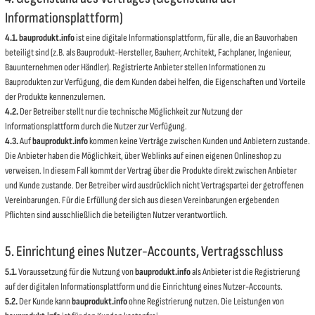
Informationsplattform)
4.1.
bauprodukt.info
ist eine digitale Informationsplattform, für alle, die an Bauvorhaben
beteiligt sind (z.B. als Bauprodukt-Hersteller, Bauherr, Architekt, Fachplaner, Ingenieur,
Bauunternehmen oder Händler). Registrierte Anbieter stellen Informationen zu
Bauprodukten zur Verfügung, die dem Kunden dabei helfen, die Eigenschaften und Vorteile
der Produkte kennenzulernen.
4.2.
Der Betreiber stellt nur die technische Möglichkeit zur Nutzung der
Informationsplattform durch die Nutzer zur Verfügung.
4.3.
Auf
bauprodukt.info
kommen keine Verträge zwischen Kunden und Anbietern zustande.
Die Anbieter haben die Möglichkeit, über Weblinks auf einen eigenen Onlineshop zu
verweisen. In diesem Fall kommt der Vertrag über die Produkte direkt zwischen Anbieter
und Kunde zustande. Der Betreiber wird ausdrücklich nicht Vertragspartei der getroffenen
Vereinbarungen. Für die Erfüllung der sich aus diesen Vereinbarungen ergebenden
Pflichten sind ausschließlich die beteiligten Nutzer verantwortlich.
5. Einrichtung eines Nutzer-Accounts, Vertragsschluss
5.1.
Voraussetzung für die Nutzung von
bauprodukt.info
als Anbieter ist die Registrierung
auf der digitalen Informationsplattform und die Einrichtung eines Nutzer-Accounts.
5.2.
Der Kunde kann
bauprodukt.info
ohne Registrierung nutzen. Die Leistungen von