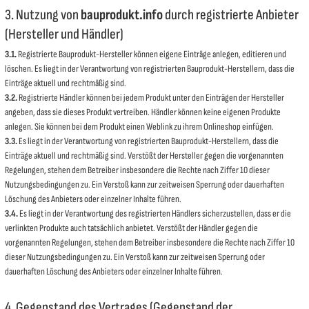
3. Nutzung von
bauprodukt.info
durch registrierte Anbieter
(Hersteller und Händler)
3.1.
Registrierte Bauprodukt-Hersteller können eigene Einträge anlegen, editieren und
löschen. Es liegt in der Verantwortung von registrierten Bauprodukt-Herstellern, dass die
Einträge aktuell und rechtmäßig sind.
3.2.
Registrierte Händler können bei jedem Produkt unter den Einträgen der Hersteller
angeben, dass sie dieses Produkt vertreiben. Händler können keine eigenen Produkte
anlegen. Sie können bei dem Produkt einen Weblink zu ihrem Onlineshop einfügen.
3.3.
Es liegt in der Verantwortung von registrierten Bauprodukt-Herstellern, dass die
Einträge aktuell und rechtmäßig sind. Verstößt der Hersteller gegen die vorgenannten
Regelungen, stehen dem Betreiber insbesondere die Rechte nach Ziffer 10 dieser
Nutzungsbedingungen zu. Ein Verstoß kann zur zeitweisen Sperrung oder dauerhaften
Löschung des Anbieters oder einzelner Inhalte führen.
3.4.
Es liegt in der Verantwortung des registrierten Händlers sicherzustellen, dass er die
verlinkten Produkte auch tatsächlich anbietet. Verstößt der Händler gegen die
vorgenannten Regelungen, stehen dem Betreiber insbesondere die Rechte nach Ziffer 10
dieser Nutzungsbedingungen zu. Ein Verstoß kann zur zeitweisen Sperrung oder
dauerhaften Löschung des Anbieters oder einzelner Inhalte führen.
4. Gegenstand des Vertrages (Gegenstand der