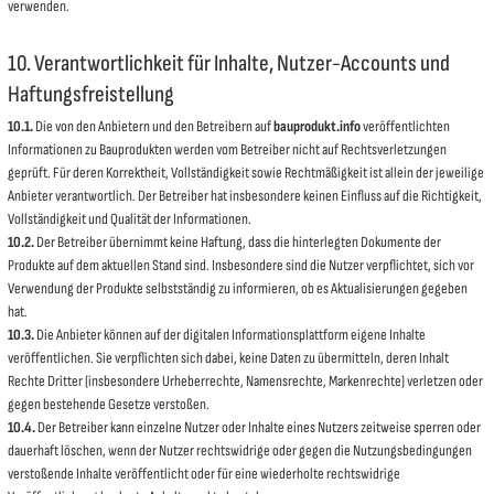
verwenden.
10. Verantwortlichkeit für Inhalte, Nutzer-Accounts und
Haftungsfreistellung
10.1.
Die von den Anbietern und den Betreibern auf
bauprodukt.info
veröffentlichten
Informationen zu Bauprodukten werden vom Betreiber nicht auf Rechtsverletzungen
geprüft. Für deren Korrektheit, Vollständigkeit sowie Rechtmäßigkeit ist allein der jeweilige
Anbieter verantwortlich. Der Betreiber hat insbesondere keinen Einfluss auf die Richtigkeit,
Vollständigkeit und Qualität der Informationen.
10.2.
Der Betreiber übernimmt keine Haftung, dass die hinterlegten Dokumente der
Produkte auf dem aktuellen Stand sind. Insbesondere sind die Nutzer verpflichtet, sich vor
Verwendung der Produkte selbstständig zu informieren, ob es Aktualisierungen gegeben
hat.
10.3.
Die Anbieter können auf der digitalen Informationsplattform eigene Inhalte
veröffentlichen. Sie verpflichten sich dabei, keine Daten zu übermitteln, deren Inhalt
Rechte Dritter (insbesondere Urheberrechte, Namensrechte, Markenrechte) verletzen oder
gegen bestehende Gesetze verstoßen.
10.4.
Der Betreiber kann einzelne Nutzer oder Inhalte eines Nutzers zeitweise sperren oder
dauerhaft löschen, wenn der Nutzer rechtswidrige oder gegen die Nutzungsbedingungen
verstoßende Inhalte veröffentlicht oder für eine wiederholte rechtswidrige