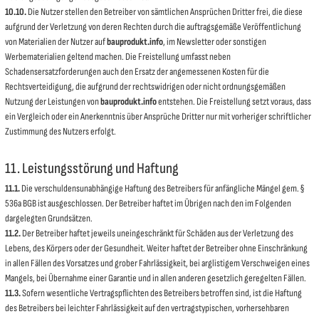
10.10.
Die Nutzer stellen den Betreiber von sämtlichen Ansprüchen Dritter frei, die diese
aufgrund der Verletzung von deren Rechten durch die auftragsgemäße Veröffentlichung
von Materialien der Nutzer auf
bauprodukt.info
, im Newsletter oder sonstigen
Werbematerialien geltend machen. Die Freistellung umfasst neben
Schadensersatzforderungen auch den Ersatz der angemessenen Kosten für die
Rechtsverteidigung, die aufgrund der rechtswidrigen oder nicht ordnungsgemäßen
Nutzung der Leistungen von
bauprodukt.info
entstehen. Die Freistellung setzt voraus, dass
ein Vergleich oder ein Anerkenntnis über Ansprüche Dritter nur mit vorheriger schriftlicher
Zustimmung des Nutzers erfolgt.
11. Leistungsstörung und Haftung
11.1.
Die verschuldensunabhängige Haftung des Betreibers für anfängliche Mängel gem. §
536a BGB ist ausgeschlossen. Der Betreiber haftet im Übrigen nach den im Folgenden
dargelegten Grundsätzen.
11.2.
Der Betreiber haftet jeweils uneingeschränkt für Schäden aus der Verletzung des
Lebens, des Körpers oder der Gesundheit. Weiter haftet der Betreiber ohne Einschränkung
in allen Fällen des Vorsatzes und grober Fahrlässigkeit, bei arglistigem Verschweigen eines
Mangels, bei Übernahme einer Garantie und in allen anderen gesetzlich geregelten Fällen.
11.3.
Sofern wesentliche Vertragspflichten des Betreibers betroffen sind, ist die Haftung
des Betreibers bei leichter Fahrlässigkeit auf den vertragstypischen, vorhersehbaren