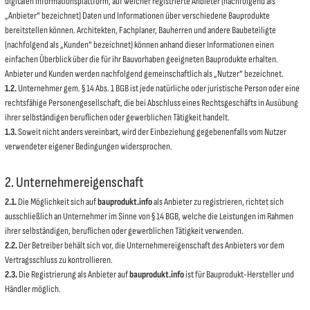
digitalen Informationsplattform, auf welcher registrierte Anbieter (nachfolgend als
„Anbieter“ bezeichnet) Daten und Informationen über verschiedene Bauprodukte
bereitstellen können. Architekten, Fachplaner, Bauherren und andere Baubeteiligte
(nachfolgend als „Kunden“ bezeichnet) können anhand dieser Informationen einen
einfachen Überblick über die für ihr Bauvorhaben geeigneten Bauprodukte erhalten.
Anbieter und Kunden werden nachfolgend gemeinschaftlich als „Nutzer“ bezeichnet.
1.2.
Unternehmer gem. § 14 Abs. 1 BGB ist jede natürliche oder juristische Person oder eine
rechtsfähige Personengesellschaft, die bei Abschluss eines Rechtsgeschäfts in Ausübung
ihrer selbständigen beruflichen oder gewerblichen Tätigkeit handelt.
1.3.
Soweit nicht anders vereinbart, wird der Einbeziehung gegebenenfalls vom Nutzer
verwendeter eigener Bedingungen widersprochen.
2. Unternehmereigenschaft
2.1.
Die Möglichkeit sich auf
bauprodukt.info
als Anbieter zu registrieren, richtet sich
ausschließlich an Unternehmer im Sinne von § 14 BGB, welche die Leistungen im Rahmen
ihrer selbständigen, beruflichen oder gewerblichen Tätigkeit verwenden.
2.2.
Der Betreiber behält sich vor, die Unternehmereigenschaft des Anbieters vor dem
Vertragsschluss zu kontrollieren.
2.3.
Die Registrierung als Anbieter auf
bauprodukt.info
ist für Bauprodukt-Hersteller und
Händler möglich.