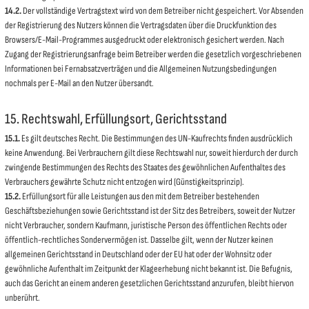
14.2.
Der vollständige Vertragstext wird von dem Betreiber nicht gespeichert. Vor Absenden
der Registrierung des Nutzers können die Vertragsdaten über die Druckfunktion des
Browsers/E-Mail-Programmes ausgedruckt oder elektronisch gesichert werden. Nach
Zugang der Registrierungsanfrage beim Betreiber werden die gesetzlich vorgeschriebenen
Informationen bei Fernabsatzverträgen und die Allgemeinen Nutzungsbedingungen
nochmals per E-Mail an den Nutzer übersandt.
15. Rechtswahl, Erfüllungsort, Gerichtsstand
15.1.
Es gilt deutsches Recht. Die Bestimmungen des UN-Kaufrechts finden ausdrücklich
keine Anwendung. Bei Verbrauchern gilt diese Rechtswahl nur, soweit hierdurch der durch
zwingende Bestimmungen des Rechts des Staates des gewöhnlichen Aufenthaltes des
Verbrauchers gewährte Schutz nicht entzogen wird (Günstigkeitsprinzip).
15.2.
Erfüllungsort für alle Leistungen aus den mit dem Betreiber bestehenden
Geschäftsbeziehungen sowie Gerichtsstand ist der Sitz des Betreibers, soweit der Nutzer
nicht Verbraucher, sondern Kaufmann, juristische Person des öffentlichen Rechts oder
öffentlich-rechtliches Sondervermögen ist. Dasselbe gilt, wenn der Nutzer keinen
allgemeinen Gerichtsstand in Deutschland oder der EU hat oder der Wohnsitz oder
gewöhnliche Aufenthalt im Zeitpunkt der Klageerhebung nicht bekannt ist. Die Befugnis,
auch das Gericht an einem anderen gesetzlichen Gerichtsstand anzurufen, bleibt hiervon
unberührt.