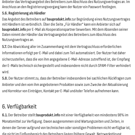
Anbieter das Vertragsangebot des Betreibers zum Abschluss des Nutzungsvertrages an. Im
Anschluss an den Registrierungsvorgang kann der Nutzer ein Passwort festlegen.
5.6. Registrierung als Händler
Das Angebot des Betreibers auf
bauprodukt.info
zur Begründung eines Nutzungsvertrages
mit Händlern ist verbindlich. Über die Seite „Für Händler“ kann ein Anbieter sich auf
bauprodukt.info
per E-Mail als Kooperationspartner bewerben. Mit dem Absenden seiner
Daten nimmt der Händler das Vertragsangebot des Betreibers zum Abschluss des
Nutzungsvertrages an.
5.7.
Die Abwicklung aller im Zusammenhang mit dem Vertragsschluss erforderlichen
Informationen erfolgt per E-Mail und dabei zum Teil automatisiert. Der Nutzer hat daher
sicherzustellen, dass die von ihm angegebene E-Mail-Adresse zutreffend ist, der Empfang
der E-Mails technisch sichergestellt und insbesondere nicht durch SPAM-Filter verhindert
wird.
5.8.
Der Nutzer stimmt zu, dass der Betreiber insbesondere bei sachlichen Rückfragen zum
Anbieter und den vom ihm angebotenen Produkten sowie zum Zwecke der Aktualisierung
und Korrektur von Einträgen, Kontakt per E-Mail und/oder Telefon aufnehmen kann.
6. Verfügbarkeit
6.1.
Der Betreiber stellt
bauprodukt.info
mit einer Verfügbarkeit von mindestens 98% im
Monatsmittel zur Verfügung. Davon ausgenommen sind Wartungszeiten und Zeiten, in
denen der Server aufgrund von technischen oder sonstigen Problemen nicht verfügbar ist,
die nicht im Einflussbereich des Betreibers liegen (höhere Gewalt, Netzwerkstörung