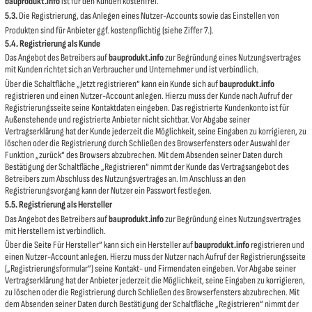
bauprodukt.info
ist für den Kunden kostenfrei.
5.3.
Die Registrierung, das Anlegen eines Nutzer-Accounts sowie das Einstellen von
Produkten sind für Anbieter ggf. kostenpflichtig (siehe Ziffer 7.).
5.4. Registrierung als Kunde
Das Angebot des Betreibers auf
bauprodukt.info
zur Begründung eines Nutzungsvertrages
mit Kunden richtet sich an Verbraucher und Unternehmer und ist verbindlich.
Über die Schaltfläche „Jetzt registrieren“ kann ein Kunde sich auf
bauprodukt.info
registrieren und einen Nutzer-Account anlegen. Hierzu muss der Kunde nach Aufruf der
Registrierungsseite seine Kontaktdaten eingeben. Das registrierte Kundenkonto ist für
Außenstehende und registrierte Anbieter nicht sichtbar. Vor Abgabe seiner
Vertragserklärung hat der Kunde jederzeit die Möglichkeit, seine Eingaben zu korrigieren, zu
löschen oder die Registrierung durch Schließen des Browserfensters oder Auswahl der
Funktion „zurück“ des Browsers abzubrechen. Mit dem Absenden seiner Daten durch
Bestätigung der Schaltfläche „Registrieren“ nimmt der Kunde das Vertragsangebot des
Betreibers zum Abschluss des Nutzungsvertrages an. Im Anschluss an den
Registrierungsvorgang kann der Nutzer ein Passwort festlegen.
5.5. Registrierung als Hersteller
Das Angebot des Betreibers auf
bauprodukt.info
zur Begründung eines Nutzungsvertrages
mit Herstellern ist verbindlich.
Über die Seite Für Hersteller“ kann sich ein Hersteller auf
bauprodukt.info
registrieren und
einen Nutzer-Account anlegen. Hierzu muss der Nutzer nach Aufruf der Registrierungsseite
(„Registrierungsformular“) seine Kontakt- und Firmendaten eingeben. Vor Abgabe seiner
Vertragserklärung hat der Anbieter jederzeit die Möglichkeit, seine Eingaben zu korrigieren,
zu löschen oder die Registrierung durch Schließen des Browserfensters abzubrechen. Mit
dem Absenden seiner Daten durch Bestätigung der Schaltfläche „Registrieren“ nimmt der