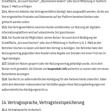
Schaltfläche „Account löschen“, „Abonnement ändern“ oder durch Mitteilung in Textform
(bspw. E-Mail) zu erfolgen.
13.4.
Wenn ein Anbieter das Vertragsverhältnis kündigt, kann ausgewählt werden, ob die von
ihm eingestellten Produkte und Dokumente auf der Platform bestehen bleiben oder
gelöscht werden sollen.
13.5.
Das Vertragsverhältnis zwischen Kunde und Betreiber zur Nutzung der digitalen
Informationsplattform wird auf unbestimmte Zeit geschlossen.
13.6.
Der Kunde hat die Möglichkeit, seinen Nutzer-Account durch Betätigung der
Schaltfläche „Account löschen“ oder durch Mitteilung in Textform (z.B. E-Mail) an den
Betreiber löschen zu lassen und damit den Vertrag zu kündigen. Der Betreiber kann den
Nutzungsvertrag gegenüber dem Kunden ohne Angabe von Gründen mit einer Frist von 14
Tagen kündigen.
13.7.
Sobald ein Nutzer gesperrt oder der Nutzungsvertrag gekündigt wurde, ist es dem
Nutzer nicht gestattet, die Dienste von
bauprodukt.info
weiterhin zu nutzen oder ein neues
Nutzerkonto anzulegen.
13.8.
Das Recht zur außerordentlichen Kündigung für alle Parteien bleibt unberührt. Dabei
steht dem Betreiber insbesondere bei Verstößen gegen diese Nutzungsbedingungen ein
außerordentliches Kündigungsrecht zu.
14. Vertragssprache, Vertragstextspeicherung
14.1.
Vertragssprache ist deutsch.