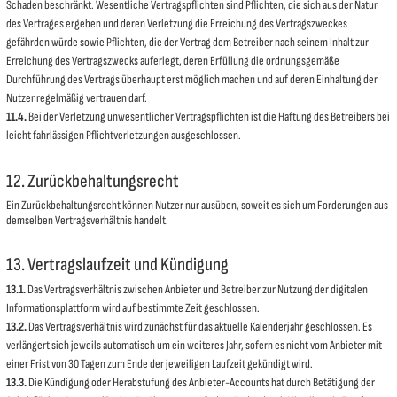
Schaden beschränkt. Wesentliche Vertragspflichten sind Pflichten, die sich aus der Natur
des Vertrages ergeben und deren Verletzung die Erreichung des Vertragszweckes
gefährden würde sowie Pflichten, die der Vertrag dem Betreiber nach seinem Inhalt zur
Erreichung des Vertragszwecks auferlegt, deren Erfüllung die ordnungsgemäße
Durchführung des Vertrags überhaupt erst möglich machen und auf deren Einhaltung der
Nutzer regelmäßig vertrauen darf.
11.4.
Bei der Verletzung unwesentlicher Vertragspflichten ist die Haftung des Betreibers bei
leicht fahrlässigen Pflichtverletzungen ausgeschlossen.
12. Zurückbehaltungsrecht
Ein Zurückbehaltungsrecht können Nutzer nur ausüben, soweit es sich um Forderungen aus
demselben Vertragsverhältnis handelt.
13. Vertragslaufzeit und Kündigung
13.1.
Das Vertragsverhältnis zwischen Anbieter und Betreiber zur Nutzung der digitalen
Informationsplattform wird auf bestimmte Zeit geschlossen.
13.2.
Das Vertragsverhältnis wird zunächst für das aktuelle Kalenderjahr geschlossen. Es
verlängert sich jeweils automatisch um ein weiteres Jahr, sofern es nicht vom Anbieter mit
einer Frist von 30 Tagen zum Ende der jeweiligen Laufzeit gekündigt wird.
13.3.
Die Kündigung oder Herabstufung des Anbieter-Accounts hat durch Betätigung der