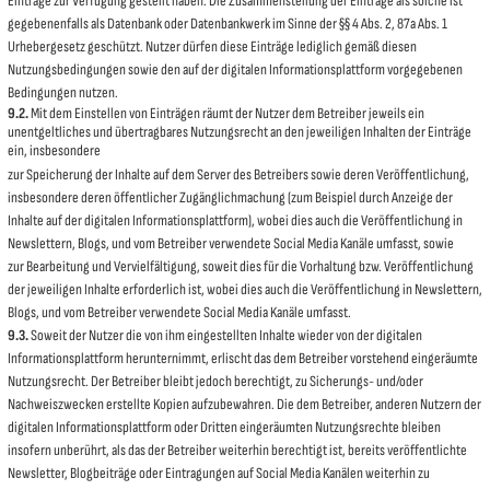
Einträge zur Verfügung gestellt haben. Die Zusammenstellung der Einträge als solche ist
gegebenenfalls als Datenbank oder Datenbankwerk im Sinne der §§ 4 Abs. 2, 87a Abs. 1
Urhebergesetz geschützt. Nutzer dürfen diese Einträge lediglich gemäß diesen
Nutzungsbedingungen sowie den auf der digitalen Informationsplattform vorgegebenen
Bedingungen nutzen.
9.2.
Mit dem Einstellen von Einträgen räumt der Nutzer dem Betreiber jeweils ein
unentgeltliches und übertragbares Nutzungsrecht an den jeweiligen Inhalten der Einträge
ein, insbesondere
zur Speicherung der Inhalte auf dem Server des Betreibers sowie deren Veröffentlichung,
insbesondere deren öffentlicher Zugänglichmachung (zum Beispiel durch Anzeige der
Inhalte auf der digitalen Informationsplattform), wobei dies auch die Veröffentlichung in
Newslettern, Blogs, und vom Betreiber verwendete Social Media Kanäle umfasst, sowie
zur Bearbeitung und Vervielfältigung, soweit dies für die Vorhaltung bzw. Veröffentlichung
der jeweiligen Inhalte erforderlich ist, wobei dies auch die Veröffentlichung in Newslettern,
Blogs, und vom Betreiber verwendete Social Media Kanäle umfasst.
9.3.
Soweit der Nutzer die von ihm eingestellten Inhalte wieder von der digitalen
Informationsplattform herunternimmt, erlischt das dem Betreiber vorstehend eingeräumte
Nutzungsrecht. Der Betreiber bleibt jedoch berechtigt, zu Sicherungs- und/oder
Nachweiszwecken erstellte Kopien aufzubewahren. Die dem Betreiber, anderen Nutzern der
digitalen Informationsplattform oder Dritten eingeräumten Nutzungsrechte bleiben
insofern unberührt, als das der Betreiber weiterhin berechtigt ist, bereits veröffentlichte
Newsletter, Blogbeiträge oder Eintragungen auf Social Media Kanälen weiterhin zu