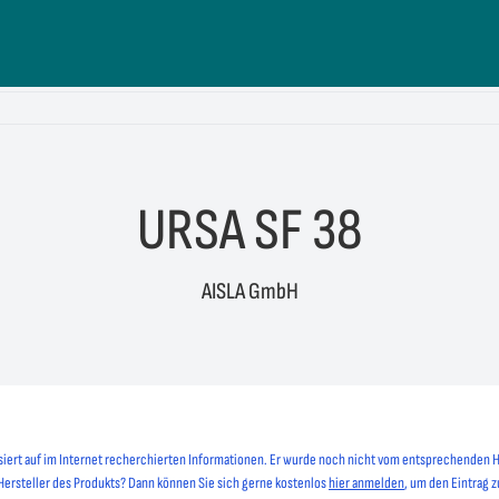
URSA SF 38
AISLA GmbH
siert auf im Internet recherchierten Informationen. Er wurde noch nicht vom entsprechenden H
 Hersteller des Produkts? Dann können Sie sich gerne kostenlos
hier anmelden
, um den Eintrag z