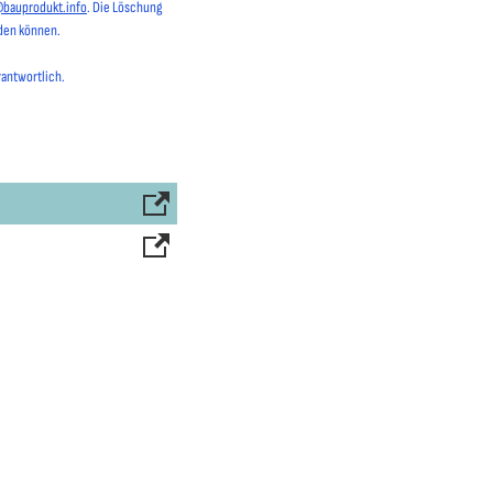
@bauprodukt.info
. Die Löschung
rden können.
rantwortlich.