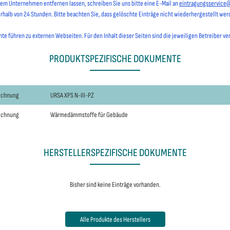
hrem Unternehmen entfernen lassen, schreiben Sie uns bitte eine E-Mail an
eintragungsservice
erhalb von 24 Stunden. Bitte beachten Sie, dass gelöschte Einträge nicht wiederhergestellt we
e führen zu externen Webseiten. Für den Inhalt dieser Seiten sind die jeweiligen Betreiber ve
PRODUKTSPEZIFISCHE DOKUMENTE
eichnung
URSA XPS N-III-PZ
eichnung
Wärmedämmstoffe für Gebäude
HERSTELLERSPEZIFISCHE DOKUMENTE
Bisher sind keine Einträge vorhanden.
Alle Produkte des Herstellers