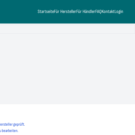
Startseite
Für Hersteller
Für Händler
FAQ
Kontakt
Login
ersteller geprüft.
u bearbeiten.