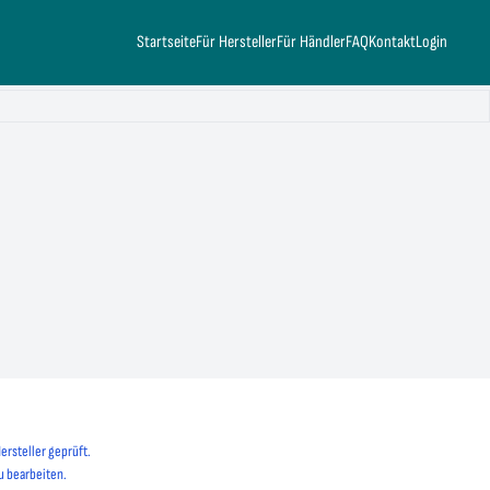
Startseite
Für Hersteller
Für Händler
FAQ
Kontakt
Login
ersteller geprüft.
u bearbeiten.