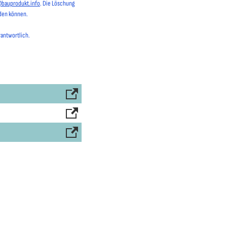
@bauprodukt.info
. Die Löschung
rden können.
rantwortlich.