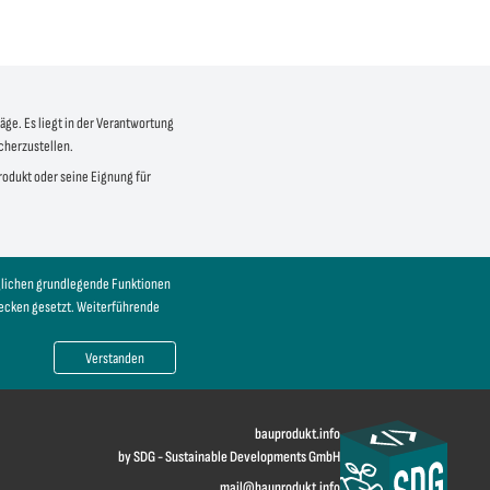
äge. Es liegt in der Verantwortung
icherzustellen.
produkt oder seine Eignung für
öglichen grundlegende Funktionen
wecken gesetzt. Weiterführende
Verstanden
bauprodukt.info
by SDG - Sustainable Developments GmbH
mail@bauprodukt.info