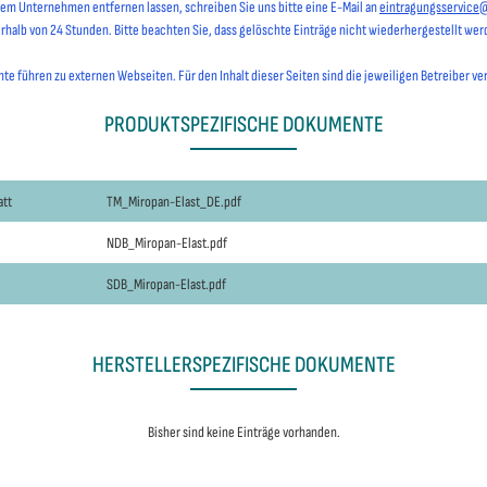
hrem Unternehmen entfernen lassen, schreiben Sie uns bitte eine E-Mail an
eintragungsservice
erhalb von 24 Stunden. Bitte beachten Sie, dass gelöschte Einträge nicht wiederhergestellt we
e führen zu externen Webseiten. Für den Inhalt dieser Seiten sind die jeweiligen Betreiber ve
PRODUKTSPEZIFISCHE DOKUMENTE
att
TM_Miropan-Elast_DE.pdf
NDB_Miropan-Elast.pdf
SDB_Miropan-Elast.pdf
HERSTELLERSPEZIFISCHE DOKUMENTE
Bisher sind keine Einträge vorhanden.