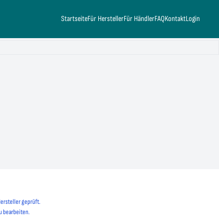
Startseite
Für Hersteller
Für Händler
FAQ
Kontakt
Login
ersteller geprüft.
u bearbeiten.