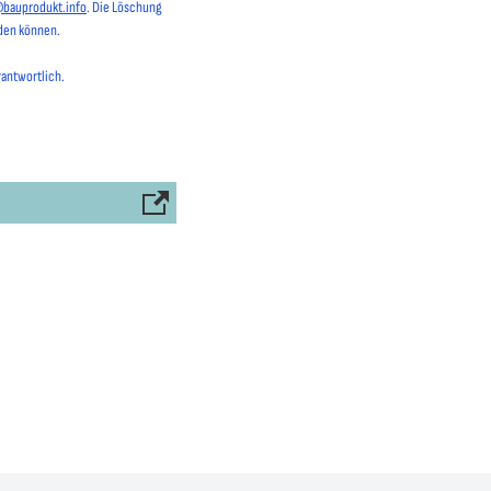
@bauprodukt.info
. Die Löschung
rden können.
rantwortlich.