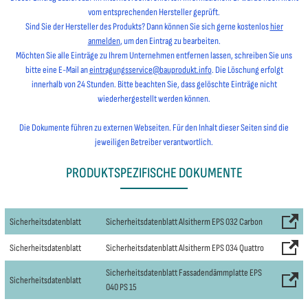
vom entsprechenden Hersteller geprüft.
Sind Sie der Hersteller des Produkts? Dann können Sie sich gerne kostenlos
hier
anmelden
, um den Eintrag zu bearbeiten.
Möchten Sie alle Einträge zu Ihrem Unternehmen entfernen lassen, schreiben Sie uns
bitte eine E-Mail an
eintragungsservice@bauprodukt.info
. Die Löschung erfolgt
innerhalb von 24 Stunden. Bitte beachten Sie, dass gelöschte Einträge nicht
wiederhergestellt werden können.
Die Dokumente führen zu externen Webseiten. Für den Inhalt dieser Seiten sind die
jeweiligen Betreiber verantwortlich.
PRODUKTSPEZIFISCHE DOKUMENTE
Sicherheitsdatenblatt
Sicherheitsdatenblatt Alsitherm EPS 032 Carbon
Sicherheitsdatenblatt
Sicherheitsdatenblatt Alsitherm EPS 034 Quattro
Sicherheitsdatenblatt Fassadendämmplatte EPS
Sicherheitsdatenblatt
040 PS 15