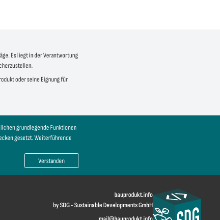
äge. Es liegt in der Verantwortung
icherzustellen.
produkt oder seine Eignung für
öglichen grundlegende Funktionen
wecken gesetzt. Weiterführende
Verstanden
bauprodukt.info
by SDG - Sustainable Developments GmbH
mail@bauprodukt.info