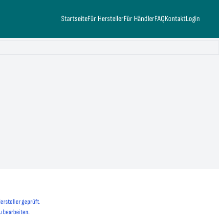
Startseite
Für Hersteller
Für Händler
FAQ
Kontakt
Login
ersteller geprüft.
u bearbeiten.