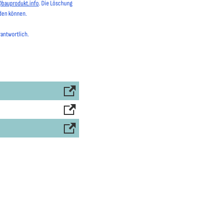
@bauprodukt.info
. Die Löschung
rden können.
rantwortlich.