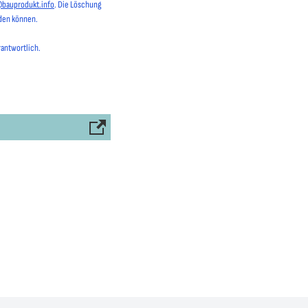
@bauprodukt.info
. Die Löschung
rden können.
rantwortlich.