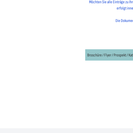
Möchten Sie alle Einträge zu I
erfolgt inn
Die Dokument
Broschüre / Flyer / Prospekt / Ka