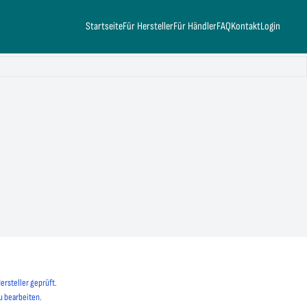
Startseite
Für Hersteller
Für Händler
FAQ
Kontakt
Login
ersteller geprüft.
u bearbeiten.