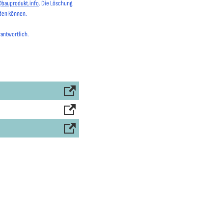
@bauprodukt.info
. Die Löschung
rden können.
rantwortlich.