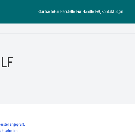
Startseite
Für Hersteller
Für Händler
FAQ
Kontakt
Login
 LF
ersteller geprüft.
u bearbeiten.