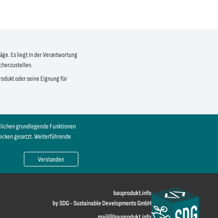
äge. Es liegt in der Verantwortung
icherzustellen.
produkt oder seine Eignung für
öglichen grundlegende Funktionen
wecken gesetzt. Weiterführende
Verstanden
bauprodukt.info
by SDG - Sustainable Developments GmbH
mail@bauprodukt.info