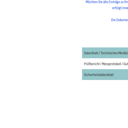
Möchten Sie alle Einträge zu I
erfolgt inn
Die Dokument
Datenblatt / Technisches Merkbl
Prüfbericht / Messprotokoll / G
Sicherheitsdatenblatt