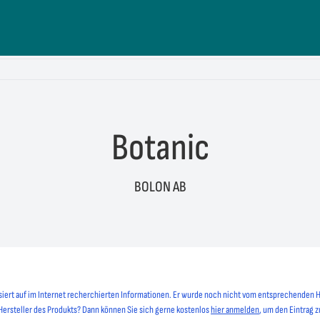
Botanic
BOLON AB
siert auf im Internet recherchierten Informationen. Er wurde noch nicht vom entsprechenden H
 Hersteller des Produkts? Dann können Sie sich gerne kostenlos
hier anmelden
, um den Eintrag z