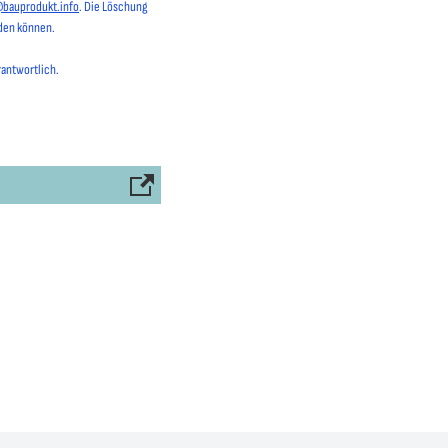
@bauprodukt.info
. Die Löschung
rden können.
rantwortlich.