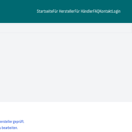
Startseite
Für Hersteller
Für Händler
FAQ
Kontakt
Login
ersteller geprüft.
u bearbeiten.