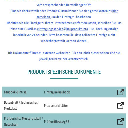
vom entsprechenden Hersteller geprüft.
Sind Sie der Hersteller des Produkts? Dann können Sie sich gerne kostenlos
hier
anmelden
, um den Eintrag zu bearbeiten.
Möchten Sie alle Einträge zu Ihrem Unternehmen entfernen lassen, schreiben Sie uns
bitte eine E-Mail an
eintragungsservice@bauprodukt.info
. Die Löschung erfolgt
innerhalb von 24 Stunden. Bitte beachten Sie, dass gelöschte Einträge nicht
wiederhergestellt werden können.
Die Dokumente führen zu externen Webseiten. Für den Inhalt dieser Seiten sind die
jeweiligen Betreiber verantwortlich.
PRODUKTSPEZIFISCHE DOKUMENTE
baubook-Eintrag
Eintrag im baubook
Datenblatt / Technisches
Praxismerkblätter
Merkblatt
Prüfbericht / Messprotokoll /
Prüfzertifikat AgBB
Gutachten