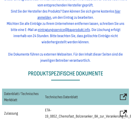
vom entsprechenden Hersteller geprüft.
Sind Sie der Hersteller des Produkts? Dann können Sie sich gerne kostenlos
hier
anmelden
, um den Eintrag zu bearbeiten.
Möchten Sie alle Einträge zu Ihrem Unternehmen entfernen lassen, schreiben Sie uns
bitte eine E-Mail an
eintragungsservice@bauprodukt.info
. Die Löschung erfolgt
innerhalb von 24 Stunden. Bitte beachten Sie, dass gelöschte Einträge nicht
wiederhergestellt werden können.
Die Dokumente führen zu externen Webseiten. Für den Inhalt dieser Seiten sind die
jeweiligen Betreiber verantwortlich.
PRODUKTSPEZIFISCHE DOKUMENTE
Datenblatt / Technisches
Technisches Datenblatt
Merkblatt
ETA-
Zulassung
19_0852_Chemofast_Bolzenanker_BA_zur_Verankerung_in_