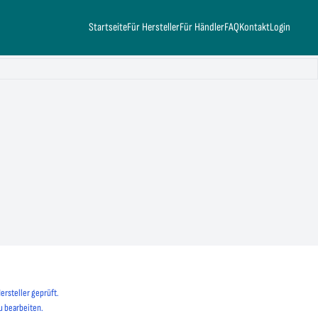
Startseite
Für Hersteller
Für Händler
FAQ
Kontakt
Login
ersteller geprüft.
u bearbeiten.