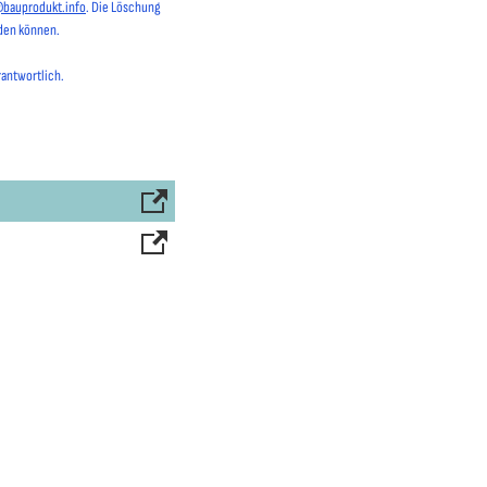
@bauprodukt.info
. Die Löschung
rden können.
rantwortlich.