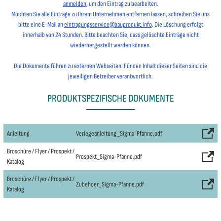
anmelden
, um den Eintrag zu bearbeiten.
Möchten Sie alle Einträge zu Ihrem Unternehmen entfernen lassen, schreiben Sie uns
bitte eine E-Mail an
eintragungsservice@bauprodukt.info
. Die Löschung erfolgt
innerhalb von 24 Stunden. Bitte beachten Sie, dass gelöschte Einträge nicht
wiederhergestellt werden können.
Die Dokumente führen zu externen Webseiten. Für den Inhalt dieser Seiten sind die
jeweiligen Betreiber verantwortlich.
PRODUKTSPEZIFISCHE DOKUMENTE
Anleitung
Verlegeanleitung_Sigma-Pfanne.pdf
Broschüre / Flyer / Prospekt /
Prospekt_Sigma-Pfanne.pdf
Katalog
Broschüre / Flyer / Prospekt /
Zubehoer_Sigma-Pfanne.pdf
Katalog