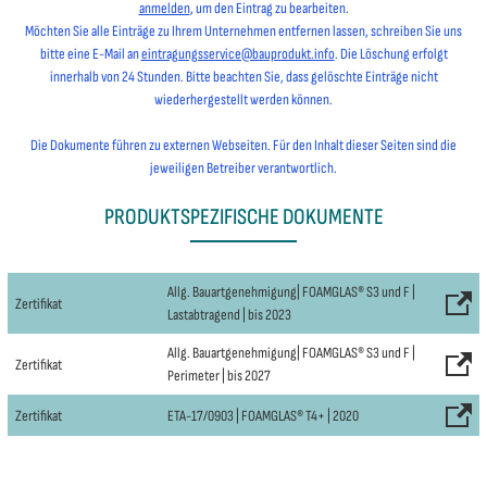
anmelden
, um den Eintrag zu bearbeiten.
Möchten Sie alle Einträge zu Ihrem Unternehmen entfernen lassen, schreiben Sie uns
bitte eine E-Mail an
eintragungsservice@bauprodukt.info
. Die Löschung erfolgt
innerhalb von 24 Stunden. Bitte beachten Sie, dass gelöschte Einträge nicht
wiederhergestellt werden können.
Die Dokumente führen zu externen Webseiten. Für den Inhalt dieser Seiten sind die
jeweiligen Betreiber verantwortlich.
PRODUKTSPEZIFISCHE DOKUMENTE
Allg. Bauartgenehmigung| FOAMGLAS® S3 und F |
Zertifikat
Lastabtragend | bis 2023
Allg. Bauartgenehmigung| FOAMGLAS® S3 und F |
Zertifikat
Perimeter | bis 2027
Zertifikat
ETA-17/0903 | FOAMGLAS® T4+ | 2020