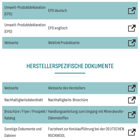
Umwelt-Produktdeklaration
EPD deutsch
(EPD)
Umwelt-Produktdeklaration
EPD englisch
(EPD)
Webseite
Weblink Produktseite
HERSTELLERSPEZIFISCHE DOKUMENTE
Webseite
Webseite des Herstellers
Nachhaltigkeitsdatenblatt
Nachhaltigkeits-Broschüre
Broschüre / Flyer / Prospekt /
Handlungsanleitung zum Umgang mit Mineralwolle-
Katalog
Dämmstoffen
Sonstige Dokumente und
Factsheet zur Kreislaufführung bei der DEUTSCHEN
Dateien
ROCKWOOL