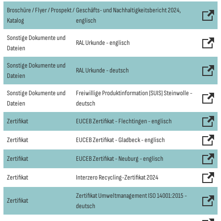
Broschüre / Flyer / Prospekt /
Geschäfts- und Nachhaltigkeitsbericht 2024,
Katalog
englisch
Sonstige Dokumente und
RAL Urkunde - englisch
Dateien
Sonstige Dokumente und
RAL Urkunde - deutsch
Dateien
Sonstige Dokumente und
Freiwillige Produktinformation (SUIS) Steinwolle -
Dateien
deutsch
Zertifikat
EUCEB Zertifikat - Flechtingen - englisch
Zertifikat
EUCEB Zertifikat - Gladbeck - englisch
Zertifikat
EUCEB Zertifikat - Neuburg - englisch
Zertifikat
Interzero Recycling-Zertifikat 2024
Zertifikat Umweltmanagement ISO 14001:2015 -
Zertifikat
deutsch