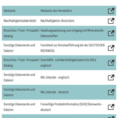
Webseite
Webseite des Herstellers
Nachhaltigkeitsdatenblatt
Nachhaltigkeits-Broschüre
Broschüre / Flyer / Prospekt /
Handlungsanleitung zum Umgang mit Mineralwolle-
Katalog
Dämmstoffen
Sonstige Dokumente und
Factsheet zur Kreislaufführung bei der DEUTSCHEN
Dateien
ROCKWOOL
Broschüre / Flyer / Prospekt /
Geschäfts- und Nachhaltigkeitsbericht 2024,
Katalog
englisch
Sonstige Dokumente und
RAL Urkunde - englisch
Dateien
Sonstige Dokumente und
RAL Urkunde - deutsch
Dateien
Sonstige Dokumente und
Freiwillige Produktinformation (SUIS) Steinwolle -
Dateien
deutsch