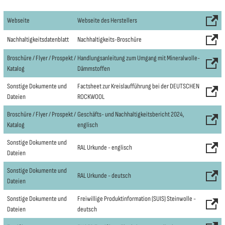
Webseite
Webseite des Herstellers
Nachhaltigkeitsdatenblatt
Nachhaltigkeits-Broschüre
Broschüre / Flyer / Prospekt /
Handlungsanleitung zum Umgang mit Mineralwolle-
Katalog
Dämmstoffen
Sonstige Dokumente und
Factsheet zur Kreislaufführung bei der DEUTSCHEN
Dateien
ROCKWOOL
Broschüre / Flyer / Prospekt /
Geschäfts- und Nachhaltigkeitsbericht 2024,
Katalog
englisch
Sonstige Dokumente und
RAL Urkunde - englisch
Dateien
Sonstige Dokumente und
RAL Urkunde - deutsch
Dateien
Sonstige Dokumente und
Freiwillige Produktinformation (SUIS) Steinwolle -
Dateien
deutsch