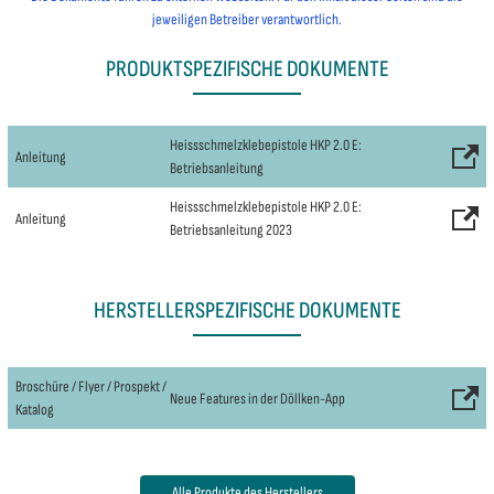
jeweiligen Betreiber verantwortlich.
PRODUKTSPEZIFISCHE DOKUMENTE
Heissschmelzklebepistole HKP 2.0 E:
Anleitung
Betriebsanleitung
Heissschmelzklebepistole HKP 2.0 E:
Anleitung
Betriebsanleitung 2023
HERSTELLERSPEZIFISCHE DOKUMENTE
Broschüre / Flyer / Prospekt /
Neue Features in der Döllken-App
Katalog
Alle Produkte des Herstellers