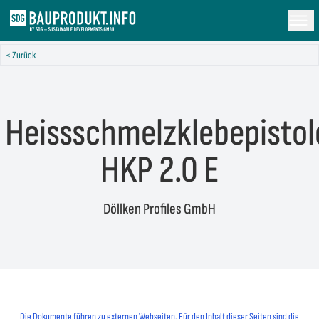
< Zurück
Heissschmelzklebepistol
HKP 2.0 E
Döllken Profiles GmbH
Die Dokumente führen zu externen Webseiten. Für den Inhalt dieser Seiten sind die