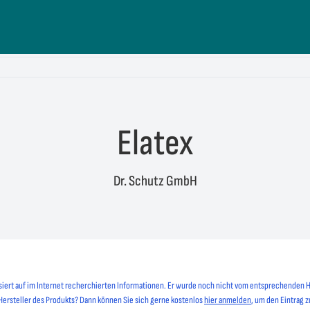
Elatex
Dr. Schutz GmbH
siert auf im Internet recherchierten Informationen. Er wurde noch nicht vom entsprechenden H
 Hersteller des Produkts? Dann können Sie sich gerne kostenlos
hier anmelden
, um den Eintrag z