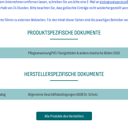
hrem Unternehmen entfernen lassen, schreiben Sie uns bitte eine E-Mail an
eintragungsservice
erhalb von 24 Stunden. Bitte beachten Sie, dass gelöschte Einträge nicht wiederhergestellt we
e führen zu externen Webseiten. Für den Inhalt dieser Seiten sind die jeweiligen Betreiber ve
PRODUKTSPEZIFISCHE DOKUMENTE
PflegeanweisungPVC/ Designböden & andere elastische Böden 2019
HERSTELLERSPEZIFISCHE DOKUMENTE
talog
Allgemeine Geschäftsbedingungen (AGB) Dr. Schutz
Alle Produkte des Herstellers