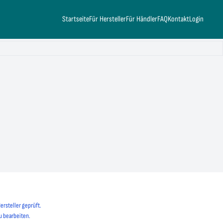
Startseite
Für Hersteller
Für Händler
FAQ
Kontakt
Login
ersteller geprüft.
u bearbeiten.