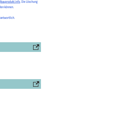
@bauprodukt.info
. Die Löschung
rden können.
rantwortlich.