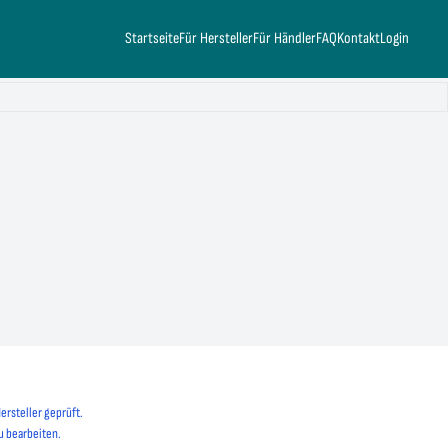
Startseite
Für Hersteller
Für Händler
FAQ
Kontakt
Login
ersteller geprüft.
u bearbeiten.