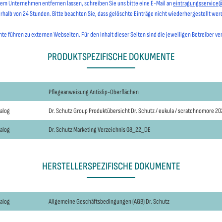
hrem Unternehmen entfernen lassen, schreiben Sie uns bitte eine E-Mail an
eintragungsservice
erhalb von 24 Stunden. Bitte beachten Sie, dass gelöschte Einträge nicht wiederhergestellt we
e führen zu externen Webseiten. Für den Inhalt dieser Seiten sind die jeweiligen Betreiber ve
PRODUKTSPEZIFISCHE DOKUMENTE
Pflegeanweisung Antislip-Oberflächen
talog
Dr. Schutz Group Produktübersicht Dr. Schutz / eukula / scratchnomore 2
talog
Dr. Schutz Marketing Verzeichnis 08_22_DE
HERSTELLERSPEZIFISCHE DOKUMENTE
talog
Allgemeine Geschäftsbedingungen (AGB) Dr. Schutz