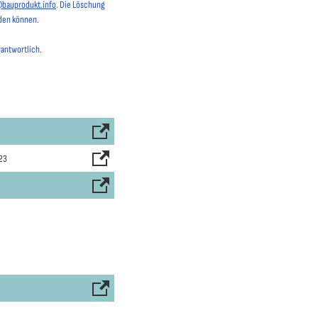
@bauprodukt.info
. Die Löschung
rden können.
rantwortlich.
023