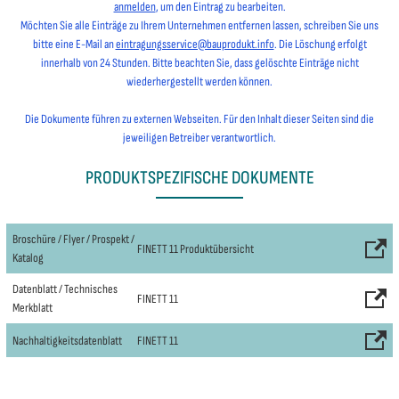
anmelden
, um den Eintrag zu bearbeiten.
Möchten Sie alle Einträge zu Ihrem Unternehmen entfernen lassen, schreiben Sie uns
bitte eine E-Mail an
eintragungsservice@bauprodukt.info
. Die Löschung erfolgt
innerhalb von 24 Stunden. Bitte beachten Sie, dass gelöschte Einträge nicht
wiederhergestellt werden können.
Die Dokumente führen zu externen Webseiten. Für den Inhalt dieser Seiten sind die
jeweiligen Betreiber verantwortlich.
PRODUKTSPEZIFISCHE DOKUMENTE
Broschüre / Flyer / Prospekt /
FINETT 11 Produktübersicht
Katalog
Datenblatt / Technisches
FINETT 11
Merkblatt
Nachhaltigkeitsdatenblatt
FINETT 11