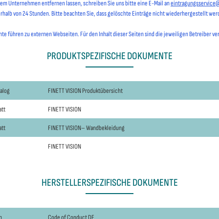
hrem Unternehmen entfernen lassen, schreiben Sie uns bitte eine E-Mail an
eintragungsservice
erhalb von 24 Stunden. Bitte beachten Sie, dass gelöschte Einträge nicht wiederhergestellt we
e führen zu externen Webseiten. Für den Inhalt dieser Seiten sind die jeweiligen Betreiber ve
PRODUKTSPEZIFISCHE DOKUMENTE
talog
FINETT VISION Produktübersicht
att
FINETT VISION
att
FINETT VISION– Wandbekleidung
FINETT VISION
HERSTELLERSPEZIFISCHE DOKUMENTE
n
Code of Conduct DE