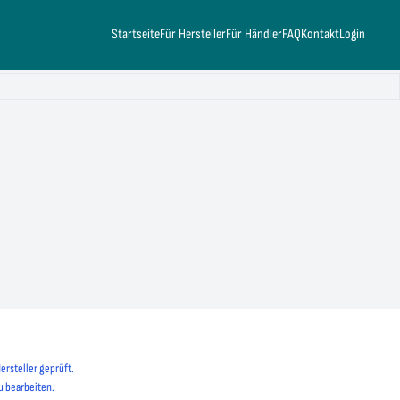
Startseite
Für Hersteller
Für Händler
FAQ
Kontakt
Login
ersteller geprüft.
u bearbeiten.