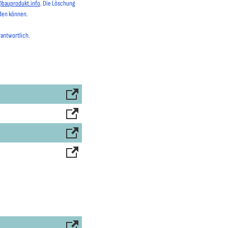
@bauprodukt.info
. Die Löschung
rden können.
rantwortlich.