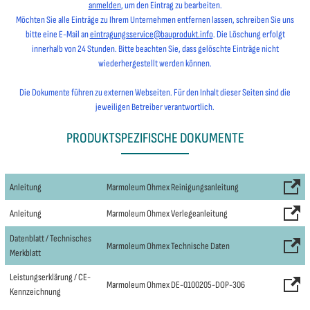
anmelden
, um den Eintrag zu bearbeiten.
Möchten Sie alle Einträge zu Ihrem Unternehmen entfernen lassen, schreiben Sie uns
bitte eine E-Mail an
eintragungsservice@bauprodukt.info
. Die Löschung erfolgt
innerhalb von 24 Stunden. Bitte beachten Sie, dass gelöschte Einträge nicht
wiederhergestellt werden können.
Die Dokumente führen zu externen Webseiten. Für den Inhalt dieser Seiten sind die
jeweiligen Betreiber verantwortlich.
PRODUKTSPEZIFISCHE DOKUMENTE
Anleitung
Marmoleum Ohmex Reinigungsanleitung
Anleitung
Marmoleum Ohmex Verlegeanleitung
Datenblatt / Technisches
Marmoleum Ohmex Technische Daten
Merkblatt
Leistungserklärung / CE-
Marmoleum Ohmex DE-0100205-DOP-306
Kennzeichnung