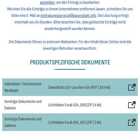
anmelden
, um den Eintrag zu bearbeiten.
Möchten Sie alle Einträge zu Ihrem Unternehmen entfernen lassen, schreiben Sie uns
bitte eine E-Mail an
eintragungsservice@bauprodukt.info
. Die Löschung erfolgt
innerhalb von 24 Stunden. Bitte beachten Sie, dass gelöschte Einträge nicht
wiederhergestellt werden können.
Die Dokumente führen zu externen Webseiten. Für den Inhalt dieser Seiten sind die
jeweiligen Betreiber verantwortlich.
PRODUKTSPEZIFISCHE DOKUMENTE
Datenblatt / Technisches
Datenblatt LED-Leuchte 434 (PDF | 354 kb)
Merkblatt
Sonstige Dokumente und
Lichtdaten Fural 434_600 (ZIP | 4 kb)
Dateien
Sonstige Dokumente und
Lichtdaten Fural 434_625 (ZIP | 3 kb)
Dateien