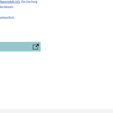
@bauprodukt.info
. Die Löschung
rden können.
rantwortlich.