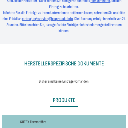
Sind Sie der Hersteller? Dann können Sie sich gerne kostenlos
hier anmelden
, um den
Eintrag zu bearbeiten.
Möchten Sie alle Einträge zu Ihrem Unternehmen entfernen lassen, schreiben Sie uns bitte
eine E-Mail an
eintragungsservice@bauprodukt.info
. Die Löschung erfolgt innerhalb von 24
Stunden. Bitte beachten Sie, dass gelöschte Einträge nicht wiederhergestellt werden
können.
HERSTELLERSPEZIFISCHE DOKUMENTE
Bisher sind keine Einträge vorhanden.
PRODUKTE
GUTEX Thermofibre